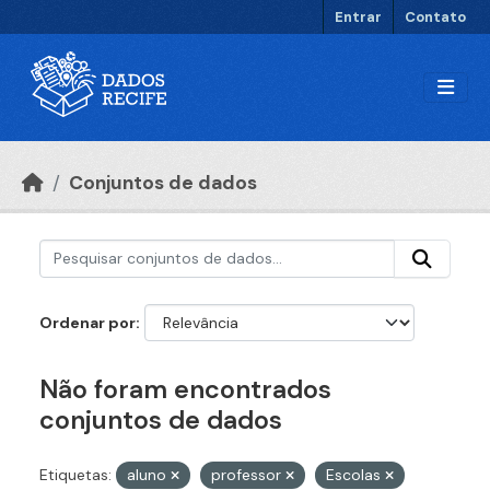
Ir para o conteúdo principal
Entrar
Contato
Conjuntos de dados
Ordenar por
Não foram encontrados
conjuntos de dados
Etiquetas:
aluno
professor
Escolas