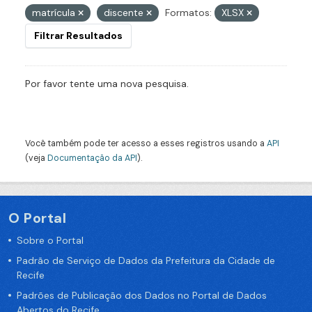
matrícula
discente
Formatos:
XLSX
Filtrar Resultados
Por favor tente uma nova pesquisa.
Você também pode ter acesso a esses registros usando a
API
(veja
Documentação da API
).
O Portal
Sobre o Portal
Padrão de Serviço de Dados da Prefeitura da Cidade de
Recife
Padrões de Publicação dos Dados no Portal de Dados
Abertos do Recife