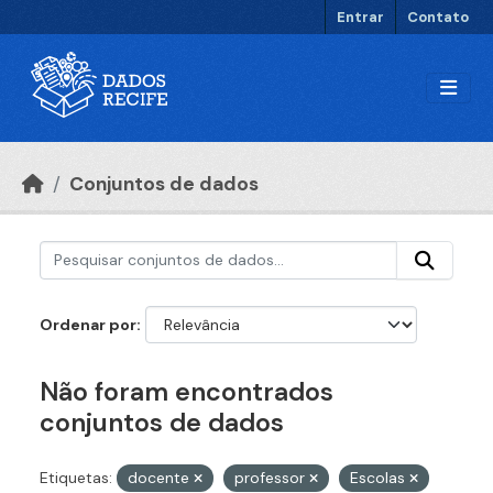
Ir para o conteúdo principal
Entrar
Contato
Conjuntos de dados
Ordenar por
Não foram encontrados
conjuntos de dados
Etiquetas:
docente
professor
Escolas