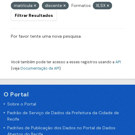
matrícula
discente
Formatos:
XLSX
Filtrar Resultados
Por favor tente uma nova pesquisa.
Você também pode ter acesso a esses registros usando a
API
(veja
Documentação da API
).
O Portal
Sobre o Portal
Padrão de Serviço de Dados da Prefeitura da Cidade de
Recife
Padrões de Publicação dos Dados no Portal de Dados
Abertos do Recife