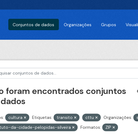
Conjuntos de dados
Organizações
Grupos
Visua
o foram encontrados conjuntos
 dados
s:
cultura
Etiquetas:
transito
cttu
Organizações:
ituto-da-cidade-pelopidas-silveira
Formatos:
ZIP