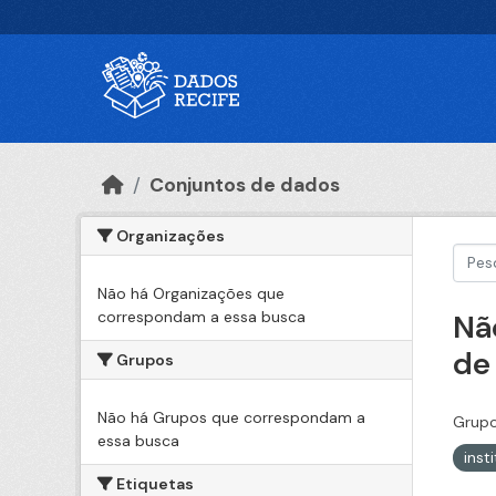
Ir para o conteúdo principal
Conjuntos de dados
Organizações
Não há Organizações que
correspondam a essa busca
Nã
de
Grupos
Não há Grupos que correspondam a
Grupo
essa busca
inst
Etiquetas