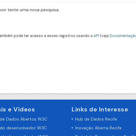
avor tente uma nova pesquisa.
ambém pode ter acesso a esses registros usando a
API
(veja
Documentação
is e Vídeos
Links de Interesse
 de Dados Abertos W3C
Hub de Dados Recife
 do desenvolvedor W3C
Inovação Aberta Recife