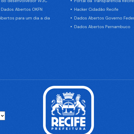
a do desenvolvedor W3C
Portal da Transparência Recife
e Dados Abertos OKFN
Hacker Cidadão Recife
bertos para um dia a dia
Dados Abertos Governo Feder
Dados Abertos Pernambuco