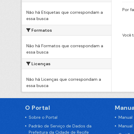
Por f
Não há Etiquetas que correspondam a
essa busca
Formatos
Você t
Não há Formatos que correspondam a
essa busca
Licenças
Não há Licenças que correspondam a
essa busca
O Portal
Manua
Sobre o Portal
Manual
Padrão de Serviço de Dados da
Manual
Prefeitura da Cidade de Recife