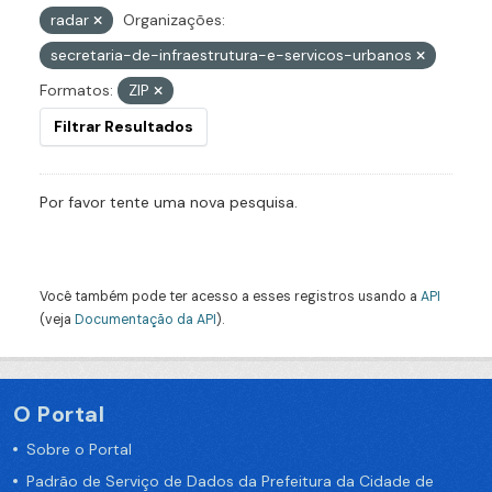
radar
Organizações:
secretaria-de-infraestrutura-e-servicos-urbanos
Formatos:
ZIP
Filtrar Resultados
Por favor tente uma nova pesquisa.
Você também pode ter acesso a esses registros usando a
API
(veja
Documentação da API
).
O Portal
Sobre o Portal
Padrão de Serviço de Dados da Prefeitura da Cidade de