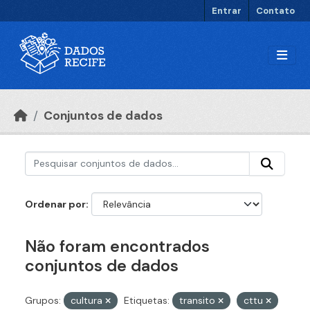
Ir para o conteúdo principal
Entrar
Contato
Conjuntos de dados
Ordenar por
Não foram encontrados
conjuntos de dados
Grupos:
cultura
Etiquetas:
transito
cttu