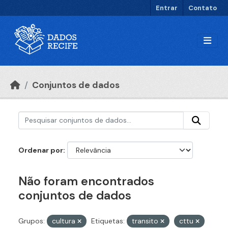
Ir para o conteúdo principal
Entrar
Contato
Conjuntos de dados
Ordenar por
Não foram encontrados
conjuntos de dados
Grupos:
cultura
Etiquetas:
transito
cttu