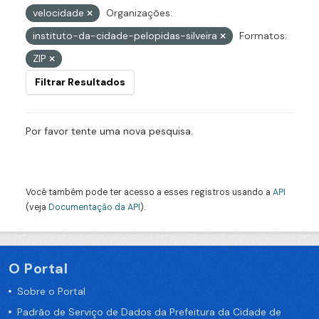
velocidade
Organizações:
instituto-da-cidade-pelopidas-silveira
Formatos:
ZIP
Filtrar Resultados
Por favor tente uma nova pesquisa.
Você também pode ter acesso a esses registros usando a
API
(veja
Documentação da API
).
O Portal
Sobre o Portal
Padrão de Serviço de Dados da Prefeitura da Cidade de