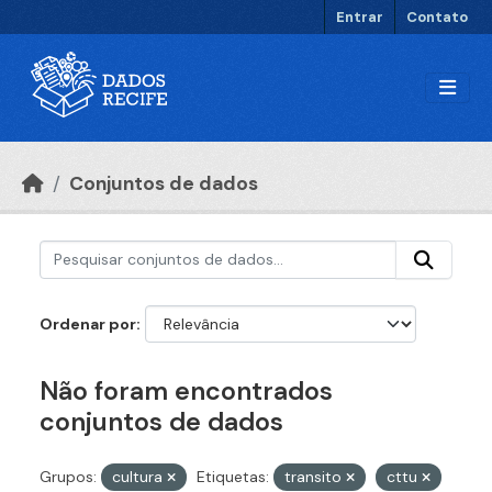
Ir para o conteúdo principal
Entrar
Contato
Conjuntos de dados
Ordenar por
Não foram encontrados
conjuntos de dados
Grupos:
cultura
Etiquetas:
transito
cttu