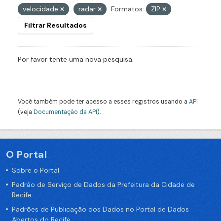
velocidade
radar
Formatos:
ZIP
Filtrar Resultados
Por favor tente uma nova pesquisa.
Você também pode ter acesso a esses registros usando a
API
(veja
Documentação da API
).
O Portal
Sobre o Portal
Padrão de Serviço de Dados da Prefeitura da Cidade de
Recife
Padrões de Publicação dos Dados no Portal de Dados
Abertos do Recife