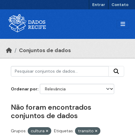
Ir para o conteúdo principal
Entrar
Contato
Conjuntos de dados
Ordenar por
Não foram encontrados
conjuntos de dados
Grupos:
cultura
Etiquetas:
transito