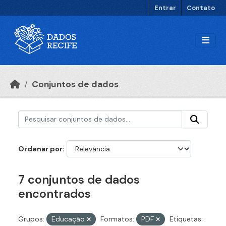
Ir para o conteúdo principal
Entrar
Contato
Conjuntos de dados
Ordenar por
7 conjuntos de dados
encontrados
Grupos:
Educação
Formatos:
PDF
Etiquetas: