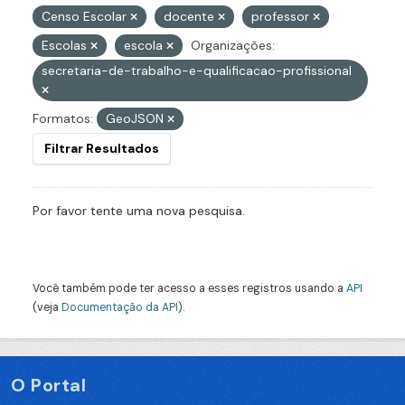
Censo Escolar
docente
professor
Escolas
escola
Organizações:
secretaria-de-trabalho-e-qualificacao-profissional
Formatos:
GeoJSON
Filtrar Resultados
Por favor tente uma nova pesquisa.
Você também pode ter acesso a esses registros usando a
API
(veja
Documentação da API
).
O Portal