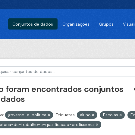
Conjuntos de dados
Organizações
Grupos
Visua
o foram encontrados conjuntos
 dados
s:
governo-e-politica
Etiquetas:
aluno
Escolas
E
etaria-de-trabalho-e-qualificacao-profissional