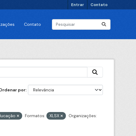
Entrar
Contato
lizações
Contato
Ordenar por
ducação
Formatos:
XLSX
Organizações: