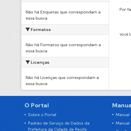
Por f
Não há Etiquetas que correspondam a
essa busca
Formatos
Você t
Não há Formatos que correspondam a
essa busca
Licenças
Não há Licenças que correspondam a
essa busca
O Portal
Manua
Sobre o Portal
Manual
Padrão de Serviço de Dados da
Manual
Prefeitura da Cidade de Recife