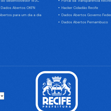
a do desenvolvedor W3C
Portal da Transparência Recife
e Dados Abertos OKFN
Hacker Cidadão Recife
bertos para um dia a dia
Dados Abertos Governo Feder
Dados Abertos Pernambuco