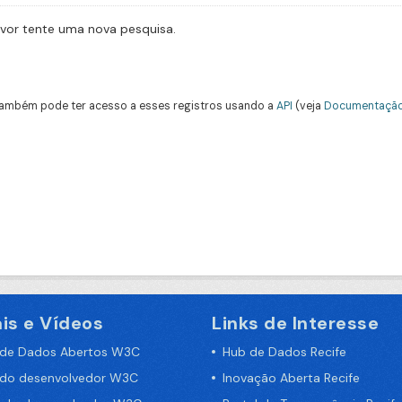
avor tente uma nova pesquisa.
ambém pode ter acesso a esses registros usando a
API
(veja
Documentação
is e Vídeos
Links de Interesse
 de Dados Abertos W3C
Hub de Dados Recife
 do desenvolvedor W3C
Inovação Aberta Recife