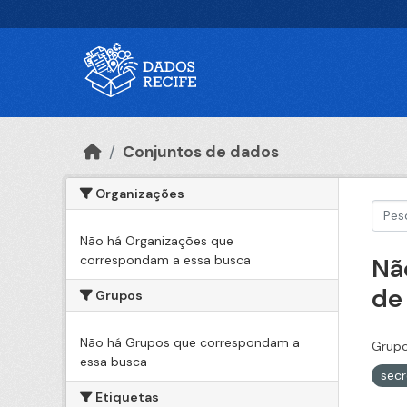
Ir para o conteúdo principal
Conjuntos de dados
Organizações
Não há Organizações que
correspondam a essa busca
Nã
de
Grupos
Não há Grupos que correspondam a
Grupo
essa busca
secr
Etiquetas