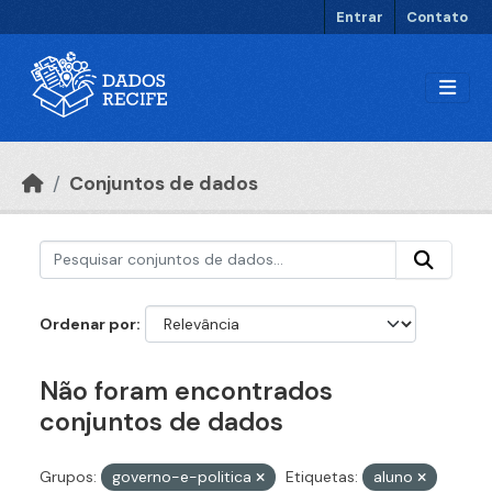
Ir para o conteúdo principal
Entrar
Contato
Conjuntos de dados
Ordenar por
Não foram encontrados
conjuntos de dados
Grupos:
governo-e-politica
Etiquetas:
aluno