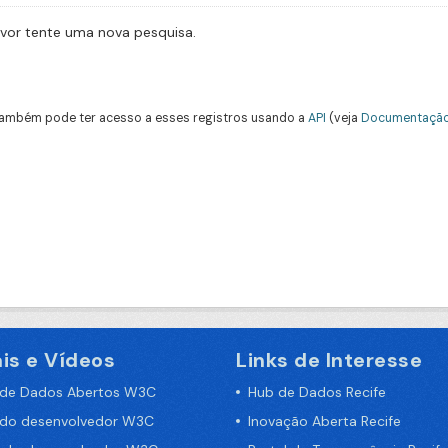
avor tente uma nova pesquisa.
ambém pode ter acesso a esses registros usando a
API
(veja
Documentação
is e Vídeos
Links de Interesse
 de Dados Abertos W3C
Hub de Dados Recife
 do desenvolvedor W3C
Inovação Aberta Recife