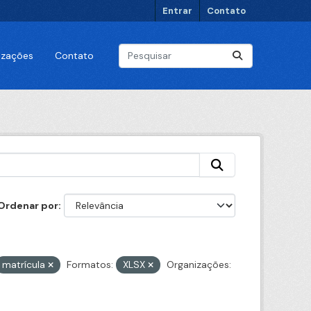
Entrar
Contato
lizações
Contato
Ordenar por
matrícula
Formatos:
XLSX
Organizações: