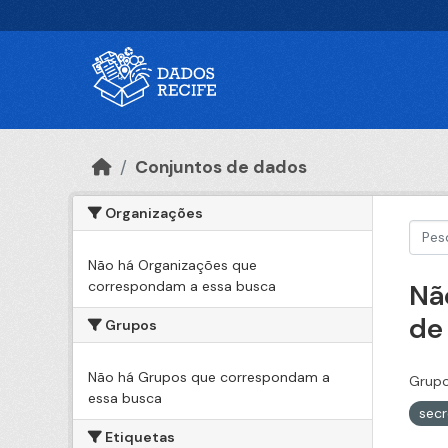
Ir para o conteúdo principal
Conjuntos de dados
Organizações
Não há Organizações que
correspondam a essa busca
Nã
de
Grupos
Não há Grupos que correspondam a
Grupo
essa busca
secr
Etiquetas