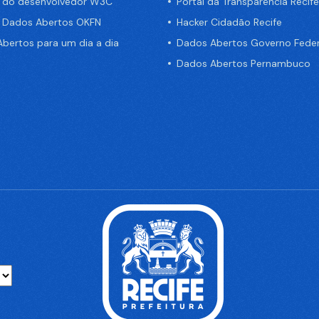
a do desenvolvedor W3C
Portal da Transparência Recife
e Dados Abertos OKFN
Hacker Cidadão Recife
bertos para um dia a dia
Dados Abertos Governo Feder
Dados Abertos Pernambuco