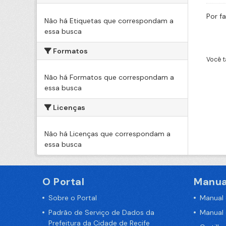
Por f
Não há Etiquetas que correspondam a
essa busca
Formatos
Você t
Não há Formatos que correspondam a
essa busca
Licenças
Não há Licenças que correspondam a
essa busca
O Portal
Manua
Sobre o Portal
Manual
Padrão de Serviço de Dados da
Manual
Prefeitura da Cidade de Recife