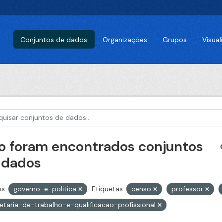
Conjuntos de dados
Organizações
Grupos
Visua
o foram encontrados conjuntos
 dados
s:
governo-e-politica
Etiquetas:
censo
professor
etaria-de-trabalho-e-qualificacao-profissional