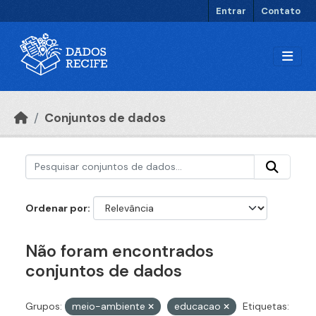
Ir para o conteúdo principal
Entrar
Contato
Conjuntos de dados
Ordenar por
Não foram encontrados
conjuntos de dados
Grupos:
meio-ambiente
educacao
Etiquetas: