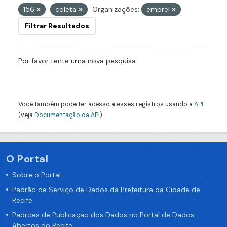
156
coleta
Organizações:
emprel
Filtrar Resultados
Por favor tente uma nova pesquisa.
Você também pode ter acesso a esses registros usando a
API
(veja
Documentação da API
).
O Portal
Sobre o Portal
Padrão de Serviço de Dados da Prefeitura da Cidade de
Recife
Padrões de Publicação dos Dados no Portal de Dados
Abertos do Recife