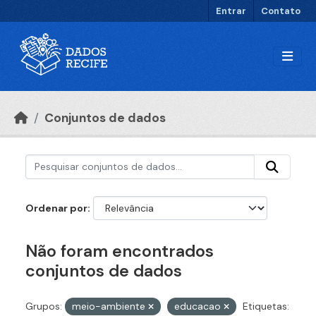
Ir para o conteúdo principal
Entrar
Contato
Conjuntos de dados
Ordenar por
Não foram encontrados
conjuntos de dados
Grupos:
meio-ambiente
educacao
Etiquetas: