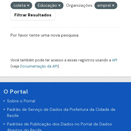
coleta
Educação
Organizações:
emprel
Filtrar Resultados
Por favor tente uma nova pesquisa.
Você também pode ter acesso a esses registros usando a
API
(veja
Documentação da API
).
O Portal
Sobre o Portal
Padrão de Serviço de Dados da Prefeitura da Cidade de
Recife
Padrões de Publicação dos Dados no Portal de Dados
Abertos do Recife