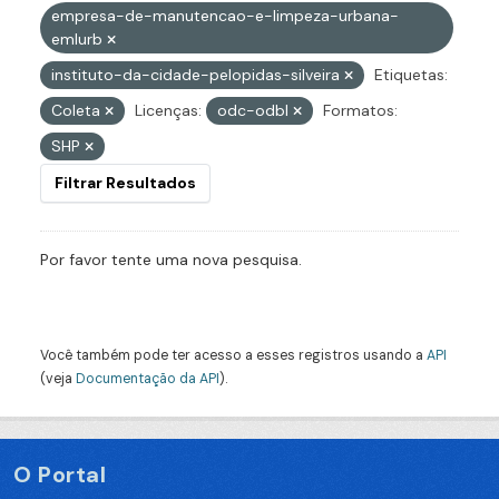
empresa-de-manutencao-e-limpeza-urbana-
emlurb
instituto-da-cidade-pelopidas-silveira
Etiquetas:
Coleta
Licenças:
odc-odbl
Formatos:
SHP
Filtrar Resultados
Por favor tente uma nova pesquisa.
Você também pode ter acesso a esses registros usando a
API
(veja
Documentação da API
).
O Portal