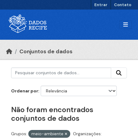
Ir para o conteúdo principal
Entrar
Contato
Conjuntos de dados
Ordenar por
Não foram encontrados
conjuntos de dados
Grupos:
meio-ambiente
Organizações: