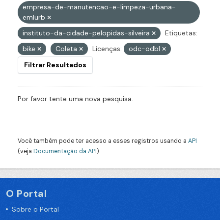
empresa-de-manutencao-e-limpeza-urbana-
emlurb
instituto-da-cidade-pelopidas-silveira
Etiquetas:
bike
Coleta
Licenças:
odc-odbl
Filtrar Resultados
Por favor tente uma nova pesquisa.
Você também pode ter acesso a esses registros usando a
API
(veja
Documentação da API
).
O Portal
Sobre o Portal