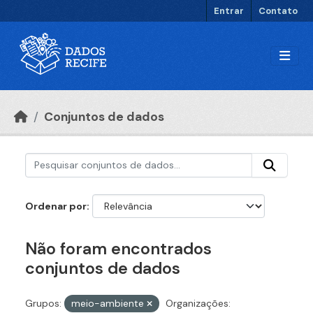
Ir para o conteúdo principal
Entrar
Contato
Conjuntos de dados
Ordenar por
Não foram encontrados
conjuntos de dados
Grupos:
meio-ambiente
Organizações: