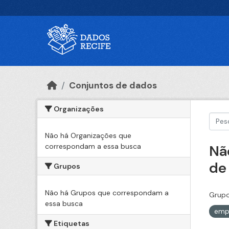
Ir para o conteúdo principal
Conjuntos de dados
Organizações
Não há Organizações que
correspondam a essa busca
Nã
de
Grupos
Não há Grupos que correspondam a
Grupo
essa busca
emp
Etiquetas