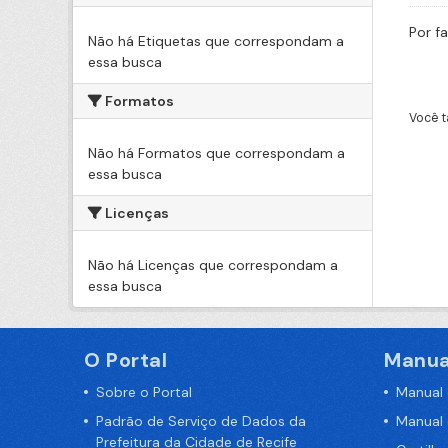
Por f
Não há Etiquetas que correspondam a
essa busca
Formatos
Você t
Não há Formatos que correspondam a
essa busca
Licenças
Não há Licenças que correspondam a
essa busca
O Portal
Manua
Sobre o Portal
Manual
Padrão de Serviço de Dados da
Manual
Prefeitura da Cidade de Recife