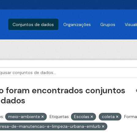
Conjuntos de dados
Organizações
Grupos
Visua
o foram encontrados conjuntos
 dados
s:
meio-ambiente
Etiquetas:
Escolas
coleta
Forma
resa-de-manutencao-e-limpeza-urbana-emlurb