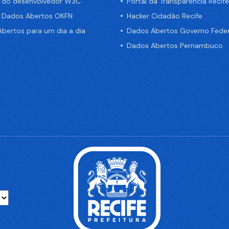
a do desenvolvedor W3C
Portal da Transparência Recife
e Dados Abertos OKFN
Hacker Cidadão Recife
bertos para um dia a dia
Dados Abertos Governo Feder
Dados Abertos Pernambuco