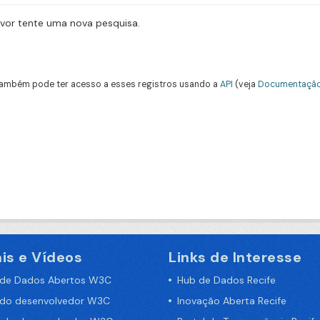
avor tente uma nova pesquisa.
ambém pode ter acesso a esses registros usando a
API
(veja
Documentação
is e Vídeos
Links de Interesse
 de Dados Abertos W3C
Hub de Dados Recife
 do desenvolvedor W3C
Inovação Aberta Recife