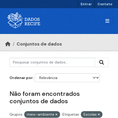
Ir para o conteúdo principal
Entrar
Contato
Conjuntos de dados
Ordenar por
Não foram encontrados
conjuntos de dados
Grupos:
meio-ambiente
Etiquetas:
Escolas