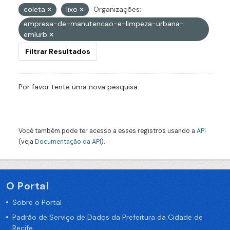
coleta
lixo
Organizações:
empresa-de-manutencao-e-limpeza-urbana-
emlurb
Filtrar Resultados
Por favor tente uma nova pesquisa.
Você também pode ter acesso a esses registros usando a
API
(veja
Documentação da API
).
O Portal
Sobre o Portal
Padrão de Serviço de Dados da Prefeitura da Cidade de
Recife