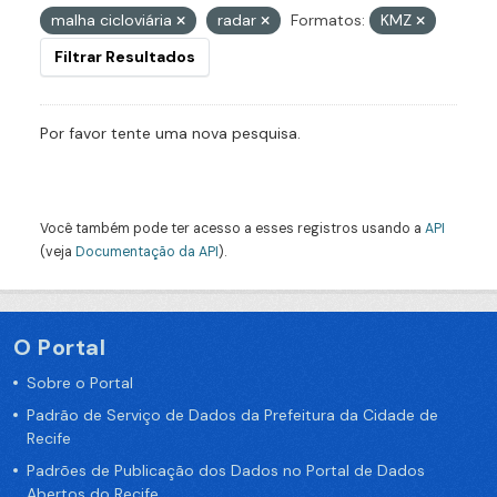
malha cicloviária
radar
Formatos:
KMZ
Filtrar Resultados
Por favor tente uma nova pesquisa.
Você também pode ter acesso a esses registros usando a
API
(veja
Documentação da API
).
O Portal
Sobre o Portal
Padrão de Serviço de Dados da Prefeitura da Cidade de
Recife
Padrões de Publicação dos Dados no Portal de Dados
Abertos do Recife