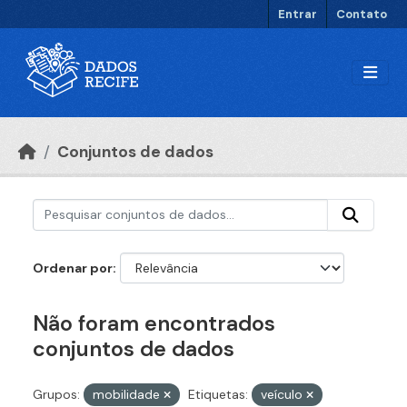
Ir para o conteúdo principal
Entrar
Contato
Conjuntos de dados
Ordenar por
Não foram encontrados
conjuntos de dados
Grupos:
mobilidade
Etiquetas:
veículo