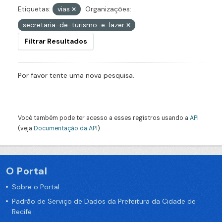
Etiquetas:
vias
Organizações:
secretaria-de-turismo-e-lazer
Filtrar Resultados
Por favor tente uma nova pesquisa.
Você também pode ter acesso a esses registros usando a
API
(veja
Documentação da API
).
O Portal
Sobre o Portal
Padrão de Serviço de Dados da Prefeitura da Cidade de
Recife