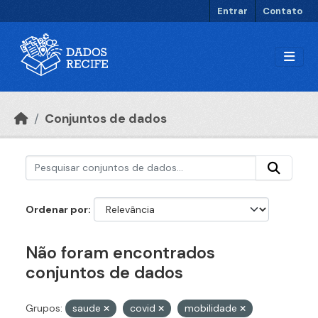
Ir para o conteúdo principal
Entrar
Contato
Conjuntos de dados
Ordenar por
Não foram encontrados
conjuntos de dados
Grupos:
saude
covid
mobilidade