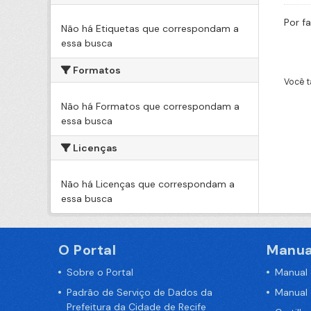
Por f
Não há Etiquetas que correspondam a
essa busca
Formatos
Você t
Não há Formatos que correspondam a
essa busca
Licenças
Não há Licenças que correspondam a
essa busca
O Portal
Manua
Sobre o Portal
Manual
Padrão de Serviço de Dados da
Manual
Prefeitura da Cidade de Recife