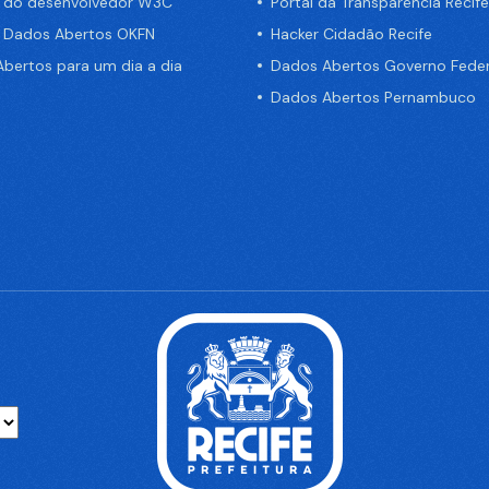
a do desenvolvedor W3C
Portal da Transparência Recife
e Dados Abertos OKFN
Hacker Cidadão Recife
bertos para um dia a dia
Dados Abertos Governo Feder
Dados Abertos Pernambuco