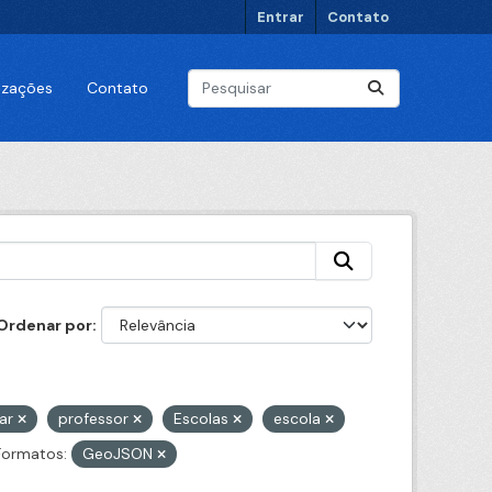
Entrar
Contato
lizações
Contato
Ordenar por
lar
professor
Escolas
escola
Formatos:
GeoJSON