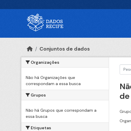
Ir para o conteúdo principal
Conjuntos de dados
Organizações
Não há Organizações que
correspondam a essa busca
Nã
de
Grupos
Não há Grupos que correspondam a
Grupo
essa busca
Organ
Etiquetas