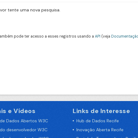
avor tente uma nova pesquisa.
ambém pode ter acesso a esses registros usando a
API
(veja
Documentação
is e Vídeos
Links de Interesse
 de Dados Abertos W3C
Hub de Dados Recife
 do desenvolvedor W3C
Inovação Aberta Recife