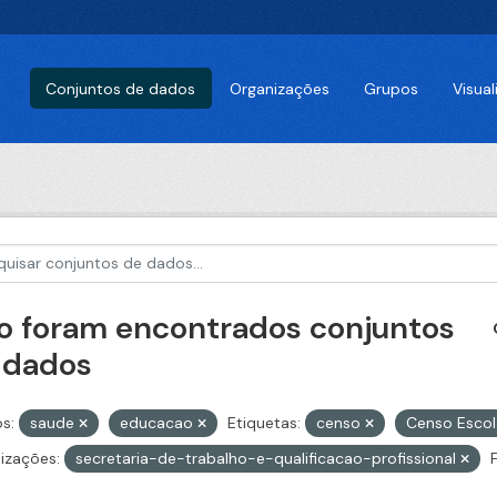
Conjuntos de dados
Organizações
Grupos
Visua
o foram encontrados conjuntos
 dados
s:
saude
educacao
Etiquetas:
censo
Censo Esco
izações:
secretaria-de-trabalho-e-qualificacao-profissional