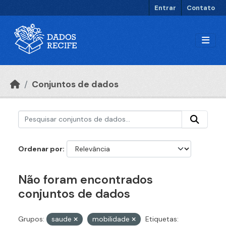
Ir para o conteúdo principal
Entrar
Contato
Conjuntos de dados
Ordenar por
Não foram encontrados
conjuntos de dados
Grupos:
saude
mobilidade
Etiquetas: