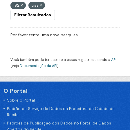
192
vias
Filtrar Resultados
Por favor tente uma nova pesquisa.
Você também pode ter acesso a esses registros usando a
API
(veja
Documentação da API
).
O Portal
Sobre o Portal
Padrão de Serviço de Dados da Prefeitura da Cidade de
Recife
Padrões de Publicação dos Dados no Portal de Dados
Abertos do Recife