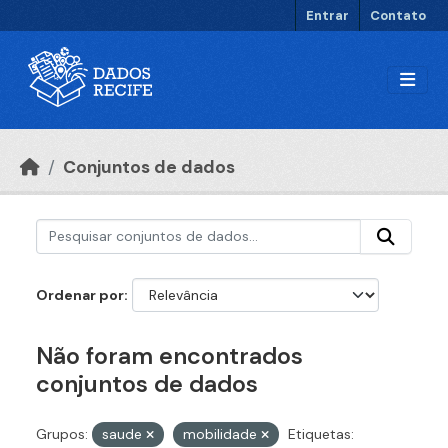
Ir para o conteúdo principal
Entrar
Contato
Conjuntos de dados
Ordenar por
Não foram encontrados
conjuntos de dados
Grupos:
saude
mobilidade
Etiquetas: