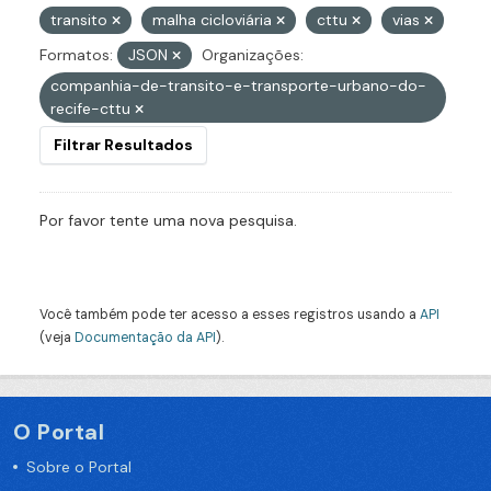
transito
malha cicloviária
cttu
vias
Formatos:
JSON
Organizações:
companhia-de-transito-e-transporte-urbano-do-
recife-cttu
Filtrar Resultados
Por favor tente uma nova pesquisa.
Você também pode ter acesso a esses registros usando a
API
(veja
Documentação da API
).
O Portal
Sobre o Portal