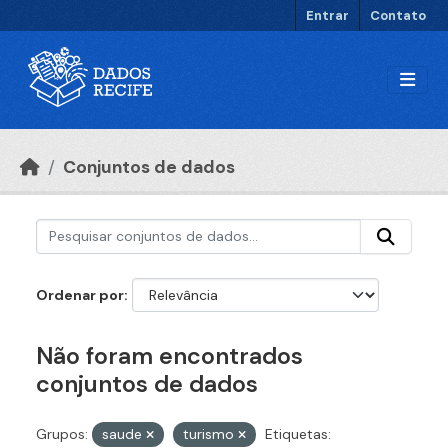
Ir para o conteúdo principal
Entrar
Contato
Conjuntos de dados
Ordenar por
Não foram encontrados
conjuntos de dados
Grupos:
saude
turismo
Etiquetas: