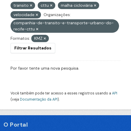
transito
cttu
malha cicloviária
velocidade
Organizações:
companhia-de-transito-e-transporte-urbano-do-
recife-cttu
Formatos:
KMZ
Filtrar Resultados
Por favor tente uma nova pesquisa.
Você também pode ter acesso a esses registros usando a
API
(veja
Documentação da API
).
O Portal