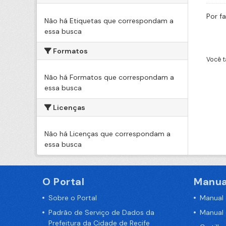
Por f
Não há Etiquetas que correspondam a
essa busca
Formatos
Você t
Não há Formatos que correspondam a
essa busca
Licenças
Não há Licenças que correspondam a
essa busca
O Portal
Manua
Sobre o Portal
Manual
Padrão de Serviço de Dados da
Manual
Prefeitura da Cidade de Recife