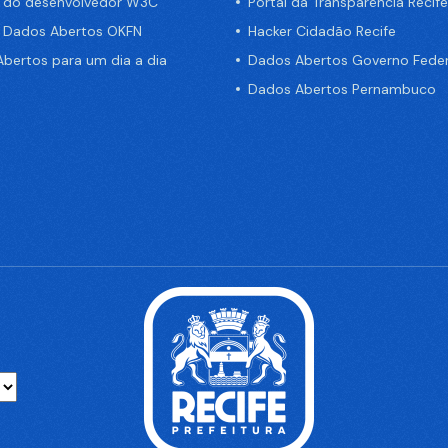
a do desenvolvedor W3C
Portal da Transparência Recife
e Dados Abertos OKFN
Hacker Cidadão Recife
bertos para um dia a dia
Dados Abertos Governo Feder
Dados Abertos Pernambuco