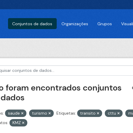
Conjuntos de dados
Organizações
Grupos
Visua
o foram encontrados conjuntos
 dados
s:
saude
turismo
Etiquetas:
transito
cttu
ma
tos:
KMZ