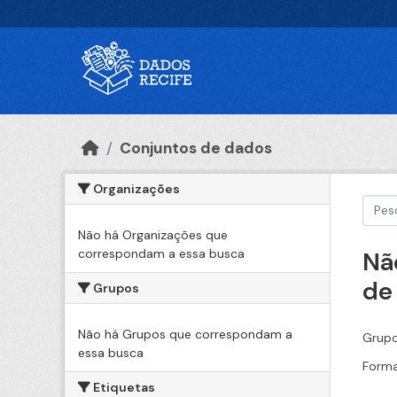
Ir para o conteúdo principal
Conjuntos de dados
Organizações
Não há Organizações que
correspondam a essa busca
Nã
de
Grupos
Não há Grupos que correspondam a
Grupo
essa busca
Forma
Etiquetas