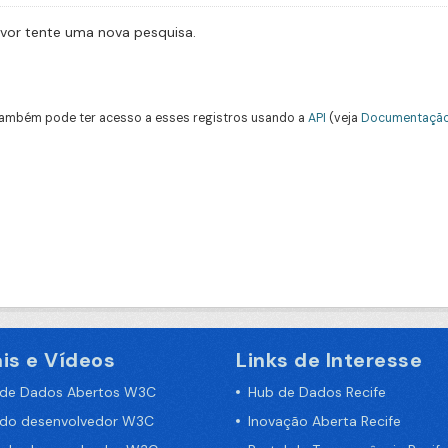
avor tente uma nova pesquisa.
ambém pode ter acesso a esses registros usando a
API
(veja
Documentação
is e Vídeos
Links de Interesse
 de Dados Abertos W3C
Hub de Dados Recife
 do desenvolvedor W3C
Inovação Aberta Recife