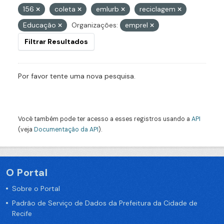
156
coleta
emlurb
reciclagem
Educação
Organizações:
emprel
Filtrar Resultados
Por favor tente uma nova pesquisa.
Você também pode ter acesso a esses registros usando a
API
(veja
Documentação da API
).
O Portal
Sobre o Portal
Padrão de Serviço de Dados da Prefeitura da Cidade de
Recife