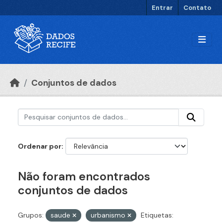
Ir para o conteúdo principal
Entrar
Contato
Conjuntos de dados
Ordenar por
Não foram encontrados
conjuntos de dados
Grupos:
saude
urbanismo
Etiquetas: