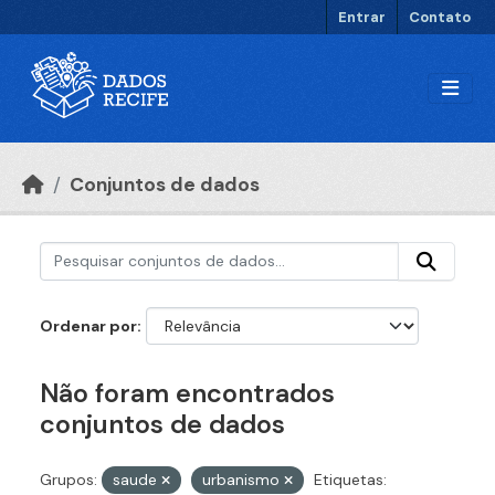
Ir para o conteúdo principal
Entrar
Contato
Conjuntos de dados
Ordenar por
Não foram encontrados
conjuntos de dados
Grupos:
saude
urbanismo
Etiquetas: