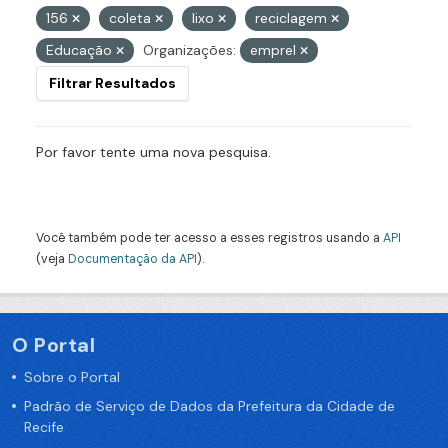
156
coleta
lixo
reciclagem
Educação
Organizações:
emprel
Filtrar Resultados
Por favor tente uma nova pesquisa.
Você também pode ter acesso a esses registros usando a
API
(veja
Documentação da API
).
O Portal
Sobre o Portal
Padrão de Serviço de Dados da Prefeitura da Cidade de
Recife