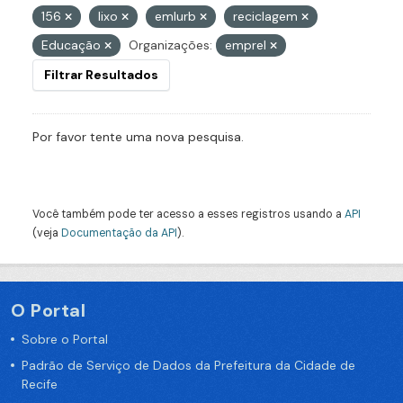
156
lixo
emlurb
reciclagem
Educação
Organizações:
emprel
Filtrar Resultados
Por favor tente uma nova pesquisa.
Você também pode ter acesso a esses registros usando a
API
(veja
Documentação da API
).
O Portal
Sobre o Portal
Padrão de Serviço de Dados da Prefeitura da Cidade de
Recife