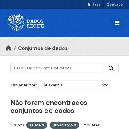
Ir para o conteúdo principal
Entrar
Contato
Conjuntos de dados
Ordenar por
Não foram encontrados
conjuntos de dados
Grupos:
saude
urbanismo
Etiquetas: