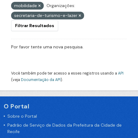
mobilidade
Organizações:
secretaria-de-turismo-e-lazer
Filtrar Resultados
Por favor tente uma nova pesquisa.
Você também pode ter acesso a esses registros usando a
API
(veja
Documentação da API
).
O Portal
Sobre o Portal
Padrão de Serviço de Dados da Prefeitura da Cidade de
Recife