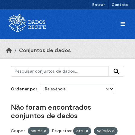
Ir para o conteúdo principal
Entrar
Contato
Conjuntos de dados
Ordenar por
Não foram encontrados
conjuntos de dados
Grupos:
saude
Etiquetas:
cttu
veículo