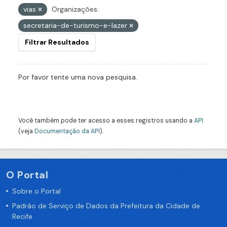
vias
Organizações:
secretaria-de-turismo-e-lazer
Filtrar Resultados
Por favor tente uma nova pesquisa.
Você também pode ter acesso a esses registros usando a
API
(veja
Documentação da API
).
O Portal
Sobre o Portal
Padrão de Serviço de Dados da Prefeitura da Cidade de
Recife