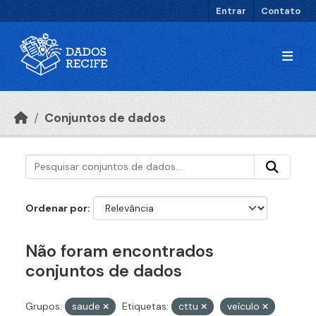
Ir para o conteúdo principal
Entrar
Contato
Conjuntos de dados
Ordenar por
Não foram encontrados
conjuntos de dados
Grupos:
saude
Etiquetas:
cttu
veículo