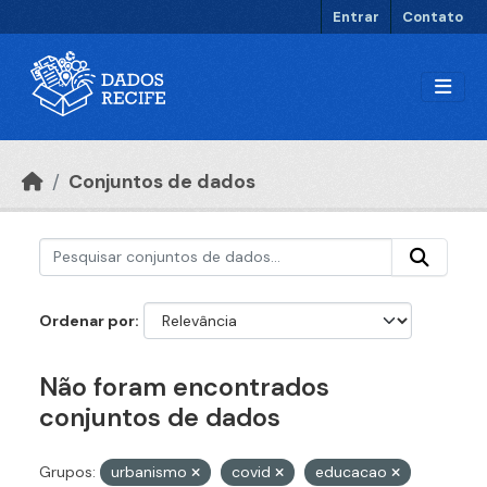
Ir para o conteúdo principal
Entrar
Contato
Conjuntos de dados
Ordenar por
Não foram encontrados
conjuntos de dados
Grupos:
urbanismo
covid
educacao