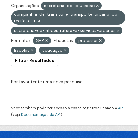
Organizações:
secretaria-de-educacao
companhia-de-transito-e-transporte-urbano-do-
recife-cttu
secretaria-de-infraestrutura-e-servicos-urbanos
Formatos:
SHP
Etiquetas:
professor
Escolas
educação
Filtrar Resultados
Por favor tente uma nova pesquisa.
Você também pode ter acesso a esses registros usando a
API
(veja
Documentação da API
).