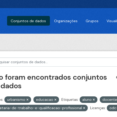
Conjuntos de dados
Organizações
Grupos
Visua
o foram encontrados conjuntos
 dados
s:
urbanismo
educacao
Etiquetas:
aluno
docent
etaria-de-trabalho-e-qualificacao-profissional
Licenças:
odc