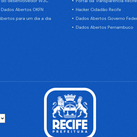
a do desenvolvedor W3C
Portal da Transparência Recife
e Dados Abertos OKFN
Hacker Cidadão Recife
bertos para um dia a dia
Dados Abertos Governo Feder
Dados Abertos Pernambuco