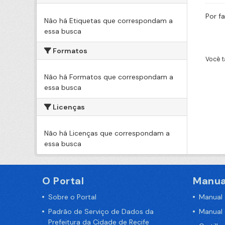
Por f
Não há Etiquetas que correspondam a
essa busca
Formatos
Você t
Não há Formatos que correspondam a
essa busca
Licenças
Não há Licenças que correspondam a
essa busca
O Portal
Manua
Sobre o Portal
Manual
Padrão de Serviço de Dados da
Manual
Prefeitura da Cidade de Recife