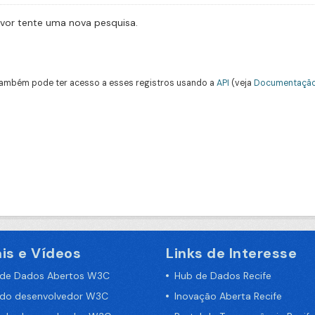
avor tente uma nova pesquisa.
ambém pode ter acesso a esses registros usando a
API
(veja
Documentação
is e Vídeos
Links de Interesse
 de Dados Abertos W3C
Hub de Dados Recife
 do desenvolvedor W3C
Inovação Aberta Recife