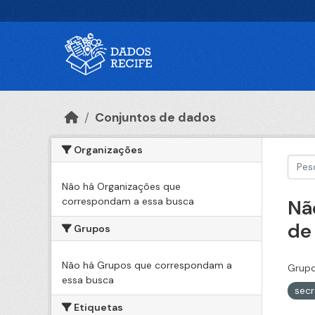
Ir para o conteúdo principal
Conjuntos de dados
Organizações
Não há Organizações que
correspondam a essa busca
Nã
de
Grupos
Não há Grupos que correspondam a
Grupo
essa busca
secr
Etiquetas