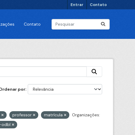
Entrar
Contato
lizações
Contato
Ordenar por
e
professor
matrícula
Organizações:
-odbl