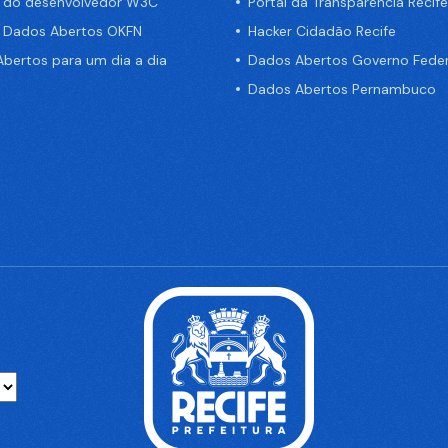
a do desenvolvedor W3C
Portal da Transparência Recife
e Dados Abertos OKFN
Hacker Cidadão Recife
bertos para um dia a dia
Dados Abertos Governo Feder
Dados Abertos Pernambuco