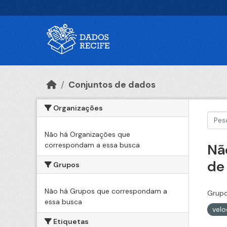
Ir para o conteúdo principal
Conjuntos de dados
Organizações
Não há Organizações que
correspondam a essa busca
Nã
de
Grupos
Não há Grupos que correspondam a
Grupo
essa busca
vel
Etiquetas