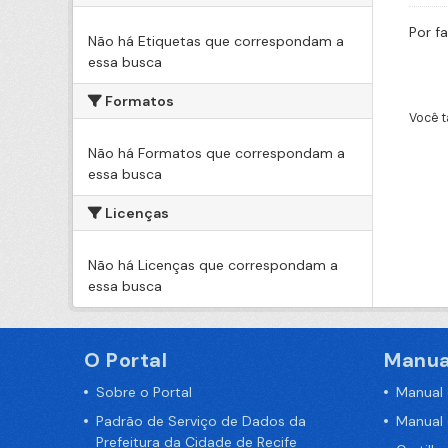
Por f
Não há Etiquetas que correspondam a
essa busca
Formatos
Você t
Não há Formatos que correspondam a
essa busca
Licenças
Não há Licenças que correspondam a
essa busca
O Portal
Manua
Sobre o Portal
Manual
Padrão de Serviço de Dados da
Manual
Prefeitura da Cidade de Recife