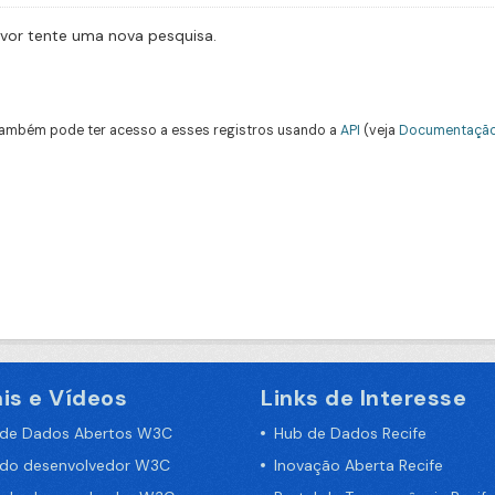
avor tente uma nova pesquisa.
ambém pode ter acesso a esses registros usando a
API
(veja
Documentação
is e Vídeos
Links de Interesse
 de Dados Abertos W3C
Hub de Dados Recife
 do desenvolvedor W3C
Inovação Aberta Recife