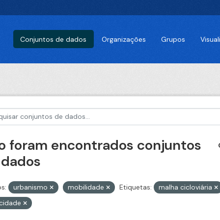
Conjuntos de dados
Organizações
Grupos
Visua
o foram encontrados conjuntos
 dados
s:
urbanismo
mobilidade
Etiquetas:
malha cicloviária
ocidade