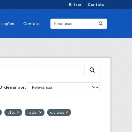
Entrar
Contato
lizações
Contato
Ordenar por
cttu
radar
ciclovia