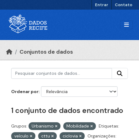
Ir para o conteúdo principal
Entrar
Contato
Conjuntos de dados
Ordenar por
1 conjunto de dados encontrado
Grupos:
Urbanismo
Mobilidade
Etiquetas:
veículo
cttu
ciclovia
Organizações: