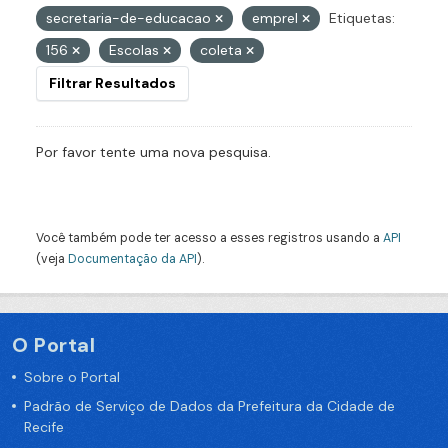
secretaria-de-educacao
emprel
Etiquetas:
156
Escolas
coleta
Filtrar Resultados
Por favor tente uma nova pesquisa.
Você também pode ter acesso a esses registros usando a
API
(veja
Documentação da API
).
O Portal
Sobre o Portal
Padrão de Serviço de Dados da Prefeitura da Cidade de
Recife