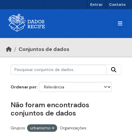
Ir para o conteúdo principal
Entrar
Contato
Conjuntos de dados
Ordenar por
Não foram encontrados
conjuntos de dados
Grupos:
urbanismo
Organizações: