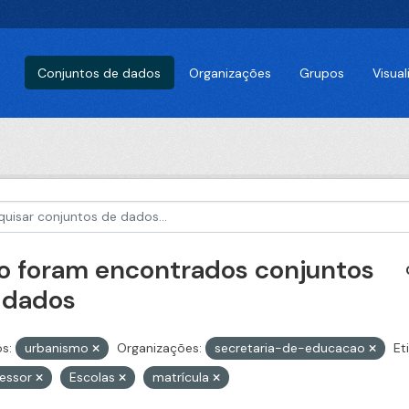
Conjuntos de dados
Organizações
Grupos
Visua
o foram encontrados conjuntos
 dados
s:
urbanismo
Organizações:
secretaria-de-educacao
Et
fessor
Escolas
matrícula