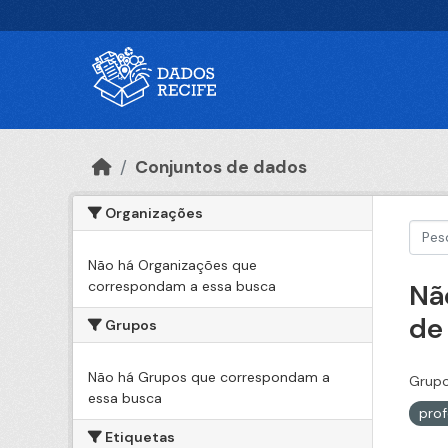
Ir para o conteúdo principal
Conjuntos de dados
Organizações
Não há Organizações que
correspondam a essa busca
Nã
de
Grupos
Não há Grupos que correspondam a
Grupo
essa busca
pro
Etiquetas