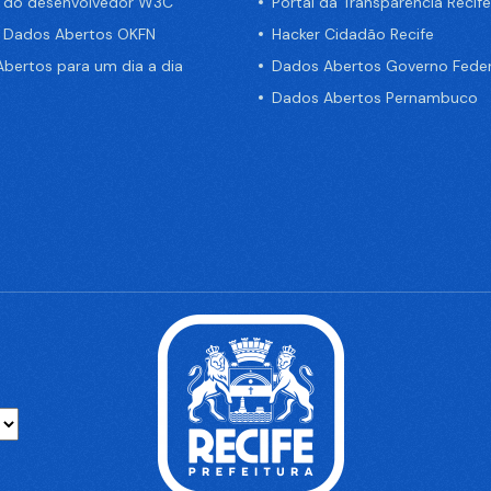
a do desenvolvedor W3C
Portal da Transparência Recife
e Dados Abertos OKFN
Hacker Cidadão Recife
bertos para um dia a dia
Dados Abertos Governo Feder
Dados Abertos Pernambuco