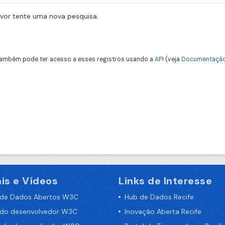
avor tente uma nova pesquisa.
ambém pode ter acesso a esses registros usando a
API
(veja
Documentação
is e Vídeos
Links de Interesse
 de Dados Abertos W3C
Hub de Dados Recife
 do desenvolvedor W3C
Inovação Aberta Recife