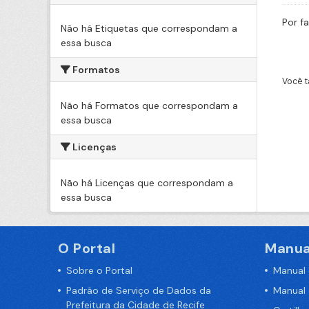
Por f
Não há Etiquetas que correspondam a
essa busca
Formatos
Você t
Não há Formatos que correspondam a
essa busca
Licenças
Não há Licenças que correspondam a
essa busca
O Portal
Manua
Sobre o Portal
Manual
Padrão de Serviço de Dados da
Manual
Prefeitura da Cidade de Recife