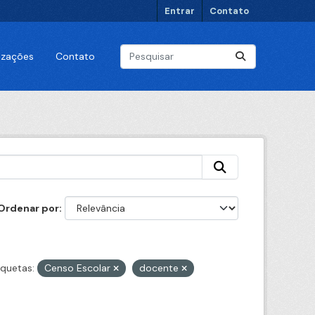
Entrar
Contato
lizações
Contato
Ordenar por
iquetas:
Censo Escolar
docente