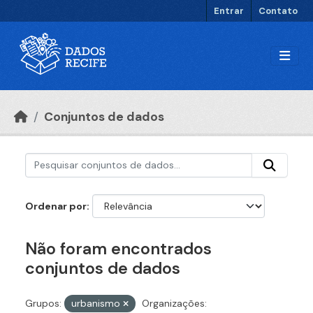
Ir para o conteúdo principal
Entrar
Contato
Conjuntos de dados
Ordenar por
Não foram encontrados
conjuntos de dados
Grupos:
urbanismo
Organizações: