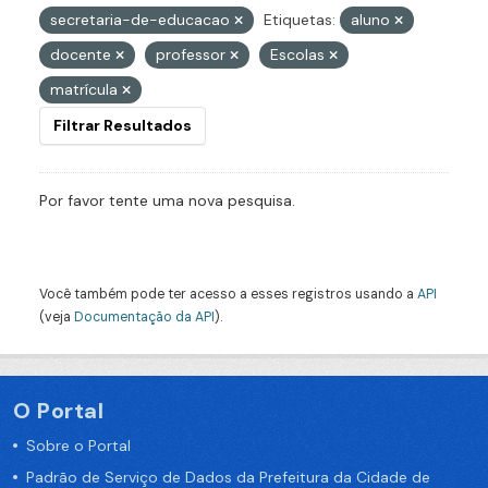
secretaria-de-educacao
Etiquetas:
aluno
docente
professor
Escolas
matrícula
Filtrar Resultados
Por favor tente uma nova pesquisa.
Você também pode ter acesso a esses registros usando a
API
(veja
Documentação da API
).
O Portal
Sobre o Portal
Padrão de Serviço de Dados da Prefeitura da Cidade de