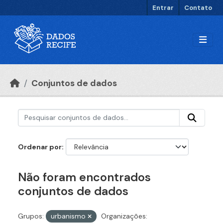
Ir para o conteúdo principal
Entrar
Contato
Conjuntos de dados
Ordenar por
Não foram encontrados
conjuntos de dados
Grupos:
urbanismo
Organizações: