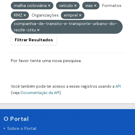
malha cicloviária
veículo
vias
Formatos:
KMZ
Organizações:
emprel
companhia-de-transito-e-transporte-urbano-do-
recife-cttu
Filtrar Resultados
Por favor tente uma nova pesquisa.
Você também pode ter acesso a esses registros usando a
API
(veja
Documentação da API
).
O Portal
Sobre o Portal