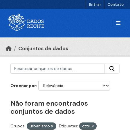
Ir para o conteúdo principal
Entrar
Contato
Conjuntos de dados
Ordenar por
Não foram encontrados
conjuntos de dados
Grupos:
urbanismo
Etiquetas:
cttu