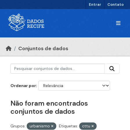
Ir para o conteúdo principal
Entrar
Contato
Conjuntos de dados
Ordenar por
Não foram encontrados
conjuntos de dados
Grupos:
urbanismo
Etiquetas:
cttu