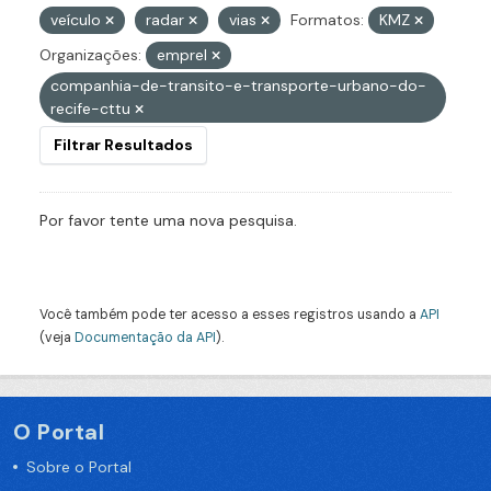
veículo
radar
vias
Formatos:
KMZ
Organizações:
emprel
companhia-de-transito-e-transporte-urbano-do-
recife-cttu
Filtrar Resultados
Por favor tente uma nova pesquisa.
Você também pode ter acesso a esses registros usando a
API
(veja
Documentação da API
).
O Portal
Sobre o Portal