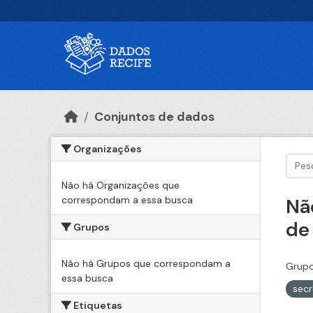
Ir para o conteúdo principal
Conjuntos de dados
Organizações
Não há Organizações que
correspondam a essa busca
Nã
de
Grupos
Não há Grupos que correspondam a
Grupo
essa busca
secr
Etiquetas