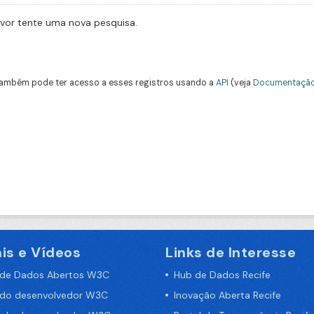
avor tente uma nova pesquisa.
ambém pode ter acesso a esses registros usando a
API
(veja
Documentação
is e Vídeos
Links de Interesse
 de Dados Abertos W3C
Hub de Dados Recife
 do desenvolvedor W3C
Inovação Aberta Recife