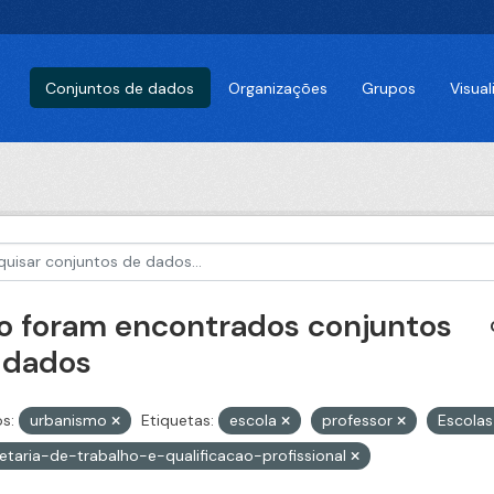
Conjuntos de dados
Organizações
Grupos
Visua
o foram encontrados conjuntos
 dados
s:
urbanismo
Etiquetas:
escola
professor
Escola
etaria-de-trabalho-e-qualificacao-profissional