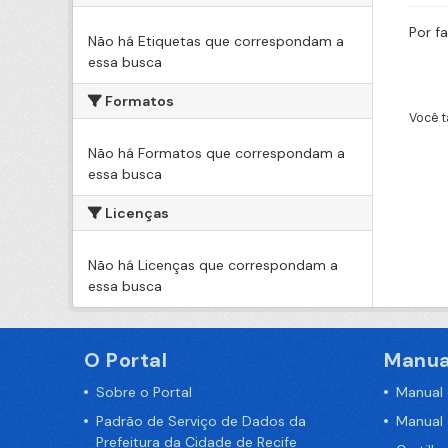
Por f
Não há Etiquetas que correspondam a
essa busca
Formatos
Você t
Não há Formatos que correspondam a
essa busca
Licenças
Não há Licenças que correspondam a
essa busca
O Portal
Manua
Sobre o Portal
Manual
Padrão de Serviço de Dados da
Manual
Prefeitura da Cidade de Recife