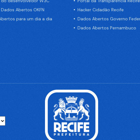
a do desenvolvedor W3C
Portal da Transparência Recife
e Dados Abertos OKFN
Hacker Cidadão Recife
bertos para um dia a dia
Dados Abertos Governo Feder
Dados Abertos Pernambuco