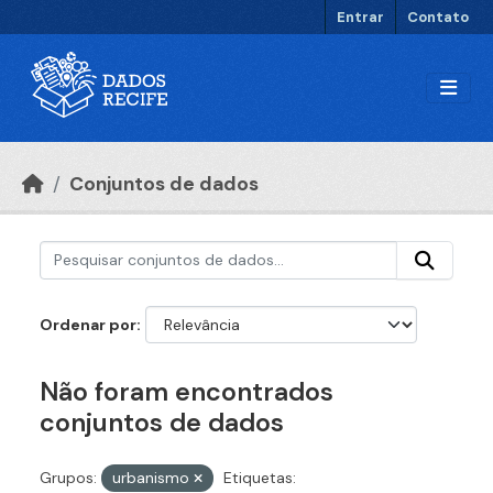
Ir para o conteúdo principal
Entrar
Contato
Conjuntos de dados
Ordenar por
Não foram encontrados
conjuntos de dados
Grupos:
urbanismo
Etiquetas: