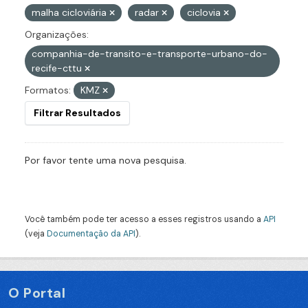
malha cicloviária
radar
ciclovia
Organizações:
companhia-de-transito-e-transporte-urbano-do-
recife-cttu
Formatos:
KMZ
Filtrar Resultados
Por favor tente uma nova pesquisa.
Você também pode ter acesso a esses registros usando a
API
(veja
Documentação da API
).
O Portal