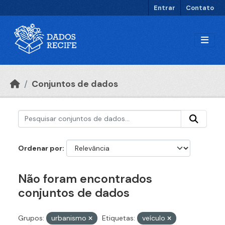
Ir para o conteúdo principal
Entrar
Contato
Conjuntos de dados
Ordenar por
Não foram encontrados
conjuntos de dados
Grupos:
urbanismo
Etiquetas:
veículo