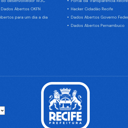
a do desenvolvedor W3C
Portal da Transparência Recife
e Dados Abertos OKFN
Hacker Cidadão Recife
bertos para um dia a dia
Dados Abertos Governo Feder
Dados Abertos Pernambuco