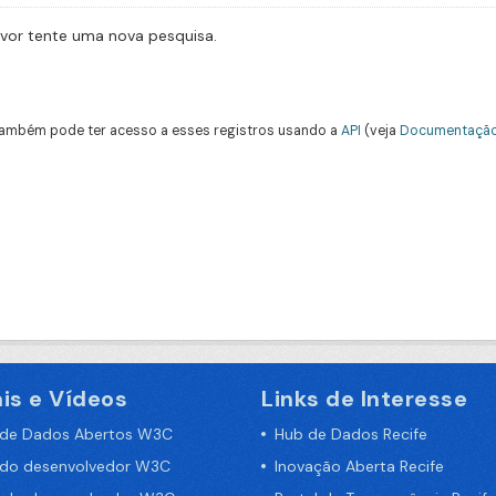
avor tente uma nova pesquisa.
ambém pode ter acesso a esses registros usando a
API
(veja
Documentação
is e Vídeos
Links de Interesse
 de Dados Abertos W3C
Hub de Dados Recife
 do desenvolvedor W3C
Inovação Aberta Recife