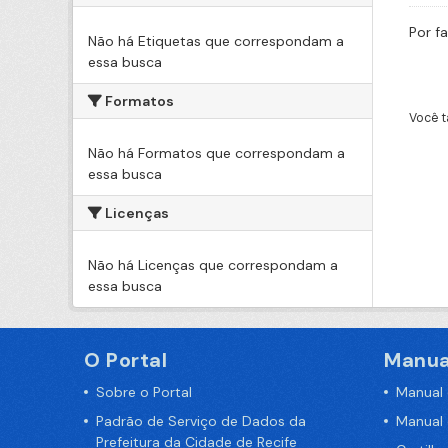
Por f
Não há Etiquetas que correspondam a
essa busca
Formatos
Você t
Não há Formatos que correspondam a
essa busca
Licenças
Não há Licenças que correspondam a
essa busca
O Portal
Manua
Sobre o Portal
Manual
Padrão de Serviço de Dados da
Manual
Prefeitura da Cidade de Recife