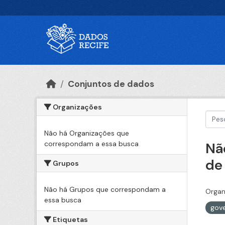
Ir para o conteúdo principal
Conjuntos de dados
Organizações
Não há Organizações que
correspondam a essa busca
Nã
de
Grupos
Não há Grupos que correspondam a
Organ
essa busca
gove
Etiquetas