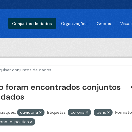
Conjuntos de dados
Organizações
Grupos
Visua
o foram encontrados conjuntos
 dados
izações:
ouvidoria
Etiquetas:
corona
bens
Formato
rno-e-politica