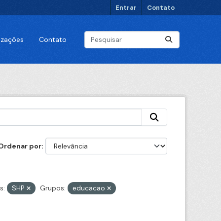
Entrar
Contato
lizações
Contato
Ordenar por
s:
SHP
Grupos:
educacao