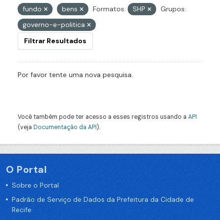
fundo
bens
Formatos:
SHP
Grupos:
governo-e-politica
Filtrar Resultados
Por favor tente uma nova pesquisa.
Você também pode ter acesso a esses registros usando a
API
(veja
Documentação da API
).
O Portal
Sobre o Portal
Padrão de Serviço de Dados da Prefeitura da Cidade de
Recife