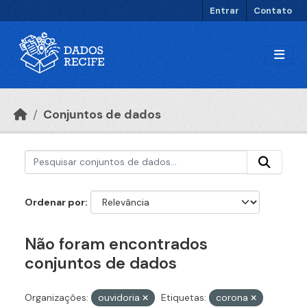
Ir para o conteúdo principal
Entrar
Contato
Conjuntos de dados
Ordenar por
Não foram encontrados
conjuntos de dados
Organizações:
ouvidoria
Etiquetas:
corona