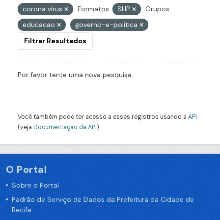
corona vírus
Formatos:
SHP
Grupos:
educacao
governo-e-politica
Filtrar Resultados
Por favor tente uma nova pesquisa.
Você também pode ter acesso a esses registros usando a
API
(veja
Documentação da API
).
O Portal
Sobre o Portal
Padrão de Serviço de Dados da Prefeitura da Cidade de
Recife