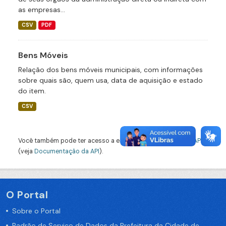
as empresas...
CSV
PDF
Bens Móveis
Relação dos bens móveis municipais, com informações
sobre quais são, quem usa, data de aquisição e estado
do item.
CSV
Você também pode ter acesso a esses registros usando a
API
(veja
Documentação da API
).
O Portal
Sobre o Portal
Padrão de Serviço de Dados da Prefeitura da Cidade de