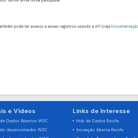
avor tente uma nova pesquisa.
ambém pode ter acesso a esses registros usando a
API
(veja
Documentação
is e Vídeos
Links de Interesse
 de Dados Abertos W3C
Hub de Dados Recife
 do desenvolvedor W3C
Inovação Aberta Recife