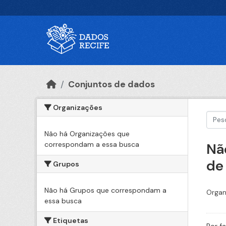
Ir para o conteúdo principal
Conjuntos de dados
Organizações
Não há Organizações que
correspondam a essa busca
Nã
de
Grupos
Não há Grupos que correspondam a
Organ
essa busca
Etiquetas