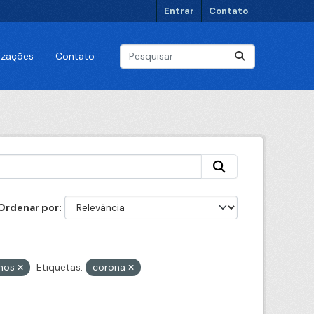
Entrar
Contato
lizações
Contato
Ordenar por
anos
Etiquetas:
corona