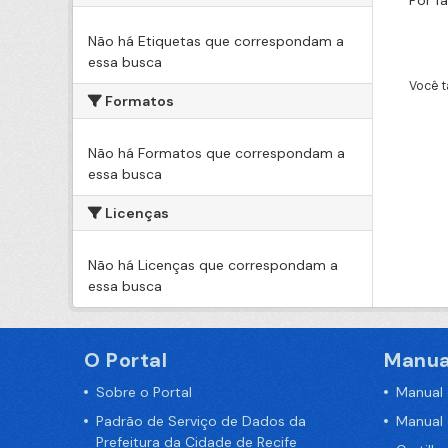
Por f
Não há Etiquetas que correspondam a
essa busca
Você t
Formatos
Não há Formatos que correspondam a
essa busca
Licenças
Não há Licenças que correspondam a
essa busca
O Portal
Manua
Sobre o Portal
Manual
Padrão de Serviço de Dados da
Manual
Prefeitura da Cidade de Recife