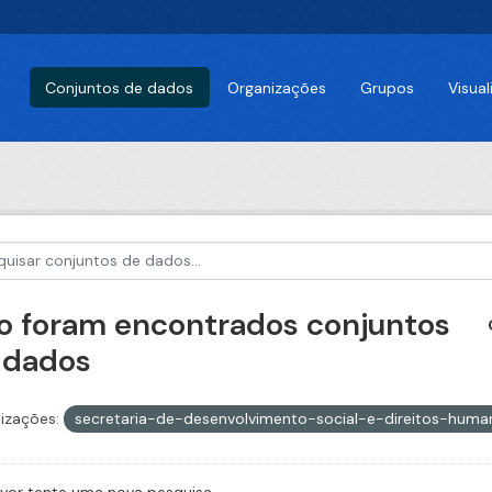
Conjuntos de dados
Organizações
Grupos
Visua
o foram encontrados conjuntos
 dados
izações:
secretaria-de-desenvolvimento-social-e-direitos-hum