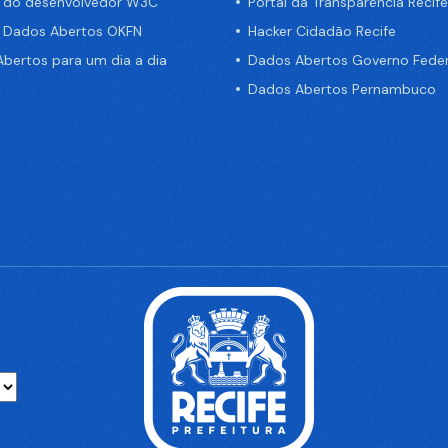
a do desenvolvedor W3C
Portal da Transparência Recife
e Dados Abertos OKFN
Hacker Cidadão Recife
bertos para um dia a dia
Dados Abertos Governo Feder
Dados Abertos Pernambuco