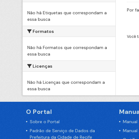
Por f
Não há Etiquetas que correspondam a
essa busca
Formatos
Você t
Não há Formatos que correspondam a
essa busca
Licenças
Não há Licenças que correspondam a
essa busca
O Portal
Manua
Sobre o Portal
Manual
Padrão de Serviço de Dados da
Manual
Prefeitura da Cidade de Recife