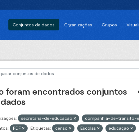
Conjuntos de dados
Organizações
Grupos
Visua
o foram encontrados conjuntos
 dados
izações:
secretaria-de-educacao
companhia-de-transito-e
tos:
PDF
Etiquetas:
censo
Escolas
educação