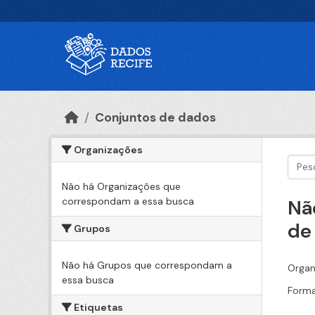
Ir para o conteúdo principal
Conjuntos de dados
Organizações
Não há Organizações que
correspondam a essa busca
Nã
de
Grupos
Não há Grupos que correspondam a
Organ
essa busca
Forma
Etiquetas