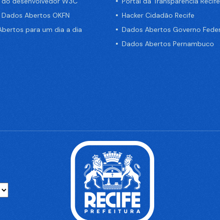
a do desenvolvedor W3C
Portal da Transparência Recife
e Dados Abertos OKFN
Hacker Cidadão Recife
bertos para um dia a dia
Dados Abertos Governo Feder
Dados Abertos Pernambuco