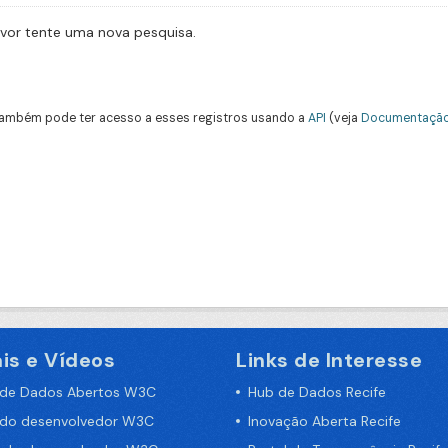
avor tente uma nova pesquisa.
ambém pode ter acesso a esses registros usando a
API
(veja
Documentação
is e Vídeos
Links de Interesse
 de Dados Abertos W3C
Hub de Dados Recife
 do desenvolvedor W3C
Inovação Aberta Recife