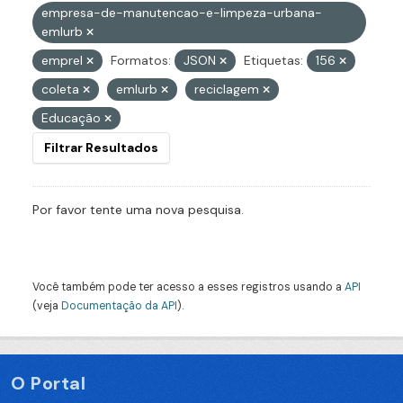
empresa-de-manutencao-e-limpeza-urbana-
emlurb
emprel
Formatos:
JSON
Etiquetas:
156
coleta
emlurb
reciclagem
Educação
Filtrar Resultados
Por favor tente uma nova pesquisa.
Você também pode ter acesso a esses registros usando a
API
(veja
Documentação da API
).
O Portal